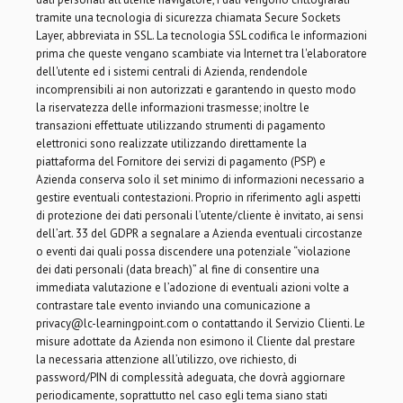
tramite una tecnologia di sicurezza chiamata Secure Sockets
Layer, abbreviata in SSL. La tecnologia SSL codifica le informazioni
prima che queste vengano scambiate via Internet tra l'elaboratore
dell'utente ed i sistemi centrali di Azienda, rendendole
incomprensibili ai non autorizzati e garantendo in questo modo
la riservatezza delle informazioni trasmesse; inoltre le
transazioni effettuate utilizzando strumenti di pagamento
elettronici sono realizzate utilizzando direttamente la
piattaforma del Fornitore dei servizi di pagamento (PSP) e
Azienda conserva solo il set minimo di informazioni necessario a
gestire eventuali contestazioni. Proprio in riferimento agli aspetti
di protezione dei dati personali l’utente/cliente è invitato, ai sensi
dell’art. 33 del GDPR a segnalare a Azienda eventuali circostanze
o eventi dai quali possa discendere una potenziale “violazione
dei dati personali (data breach)” al fine di consentire una
immediata valutazione e l’adozione di eventuali azioni volte a
contrastare tale evento inviando una comunicazione a
privacy@lc-learningpoint.com o contattando il Servizio Clienti. Le
misure adottate da Azienda non esimono il Cliente dal prestare
la necessaria attenzione all’utilizzo, ove richiesto, di
password/PIN di complessità adeguata, che dovrà aggiornare
periodicamente, soprattutto nel caso egli tema siano stati