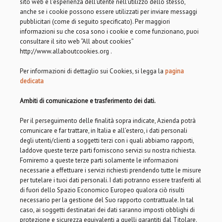
sito web e l'esperienza dell'utente nell'utilizzo dello stesso,
anche se i cookie possono essere utilizzati per inviare messaggi
pubblicitari (come di seguito specificato). Per maggiori
informazioni su che cosa sono i cookie e come funzionano, puoi
consultare il sito web “All about cookies”
http://www.allaboutcookies.org .
Per informazioni di dettaglio sui Cookies, si legga la
pagina
dedicata
Ambiti di comunicazione e trasferimento dei dati.
Per il perseguimento delle finalità sopra indicate, Azienda potrà
comunicare e far trattare, in Italia e all’estero, i dati personali
degli utenti/clienti a soggetti terzi con i quali abbiamo rapporti,
laddove queste terze parti forniscono servizi su nostra richiesta.
Forniremo a queste terze parti solamente le informazioni
necessarie a effettuare i servizi richiesti prendendo tutte le misure
per tutelare i tuoi dati personali. I dati potranno essere trasferiti al
di fuori dello Spazio Economico Europeo qualora ciò risulti
necessario per la gestione del Suo rapporto contrattuale. In tal
caso, ai soggetti destinatari dei dati saranno imposti obblighi di
protezione e sicurezza equivalenti a quelli garantiti dal Titolare.