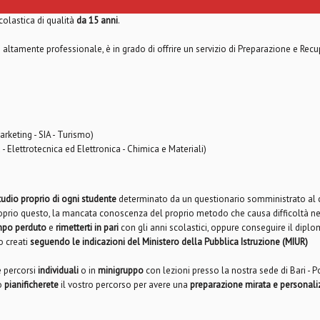
colastica di qualità
da 15 anni
.
ltamente professionale, è in grado di offrire un servizio di Preparazione e Recupero
rketing - SIA - Turismo)
a - Elettrotecnica ed Elettronica - Chimica e Materiali)
tudio proprio di ogni studente
determinato da un questionario somministrato al co
proprio questo, la mancata conoscenza del proprio metodo che causa difficoltà 
empo perduto
e
rimetterti in pari
con gli anni scolastici, oppure conseguire il diploma 
o creati
seguendo le indicazioni del Ministero della Pubblica Istruzione (MIUR)
e percorsi
individuali
o in
minigruppo
con lezioni presso la nostra sede di Bari - P
ro
pianificherete
il vostro percorso per avere una
preparazione mirata e personali