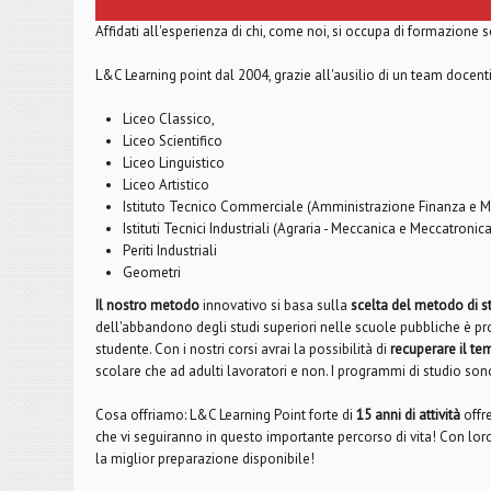
Affidati all'esperienza di chi, come noi, si occupa di formazione s
L&C Learning point dal 2004, grazie all'ausilio di un team docenti a
Liceo Classico,
Liceo Scientifico
Liceo Linguistico
Liceo Artistico
Istituto Tecnico Commerciale (Amministrazione Finanza e Ma
Istituti Tecnici Industriali (Agraria - Meccanica e Meccatronic
Periti Industriali
Geometri
Il nostro metodo
innovativo si basa sulla
scelta del metodo di s
dell'abbandono degli studi superiori nelle scuole pubbliche è 
studente. Con i nostri corsi avrai la possibilità di
recuperare il t
scolare che ad adulti lavoratori e non. I programmi di studio son
Cosa offriamo: L&C Learning Point forte di
15 anni di attività
offr
che vi seguiranno in questo importante percorso di vita! Con lo
la miglior preparazione disponibile!