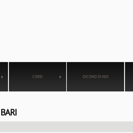
CORSI
DICONO DI NOI
 BARI