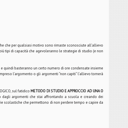
iche che per qualsiasi motivo sono rimaste sconosciute all’allievo
iù tipi di capacità che agevoleranno le strategie di studio (e non
ico e quindi basteranno un certo numero di ore condensate insieme
ompreso l’argomento o gli argomenti “non capiti” l’allievo tornerà
OGICO, sul fatidico
METODO DI STUDIO E APPROCCIO AD UNA O
ndo dagli argomenti che stai affrontando a scuola e creando dei
erie scolastiche che permettono di non perdere tempo e capire da