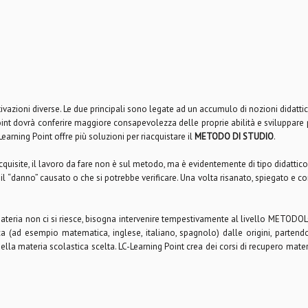
tivazioni diverse. Le due principali sono legate ad un accumulo di nozioni didatt
Point dovrà conferire maggiore consapevolezza delle proprie abilità e sviluppare p
Learning Point offre più soluzioni per riacquistare il
METODO DI STUDIO
.
cquisite, il lavoro da fare non è sul metodo, ma è evidentemente di tipo didatt
 il “danno” causato o che si potrebbe verificare. Una volta risanato, spiegato e c
ateria non ci si riesce, bisogna intervenire tempestivamente al livello METODOL
tica (ad esempio matematica, inglese, italiano, spagnolo) dalle origini, parte
ella materia scolastica scelta. LC-Learning Point crea dei corsi di recupero mat