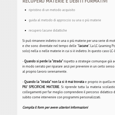
RECUPERO MATERIE E DEBITI FORMATIVI
ripristino di un metodo acquisito
guida al metodo di approccio su una o più materie
recupero lacune didattiche
Si può rimanere indietro in una o più materie per una serie di mo
e che sono diventate nel tempo delle “
lacune
”. La LC-Learning 
solo) nella o nelle materie in cui si è indietro. In questo caso LC-
-
Quando si perde la “strada”
rispetto a strategie comunque già a
in modo serrato per riparare anzi per prevenire in un certo senso
al proprio lavoro serenamente.
-
Quando la “strada” non la si è mai trovata
e proprio in quella m
PIU’ SPECIFICHE MATERIE
. Si riprende tutta la materia scolas
collegamenti per far meglio comprendere il percorso didattico d
subito come intervenire con programmi personalizzati.
Compila il form per avere ulteriori informazioni