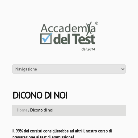
DICONO DI NOI
Home
Dicono di noi
Il 99% dei corsisti consiglierebbe ad altri il nostro corso di
preparazione ai test di ammissione!